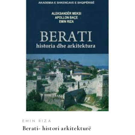
SHTOJE NË SHPORTË
EMIN RIZA
Berati- histori arkitekturë