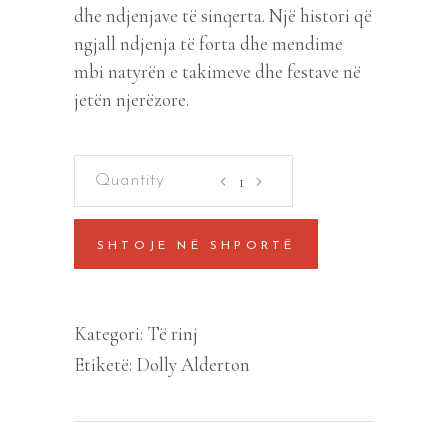
dhe ndjenjave të sinqerta. Një histori që
ngjall ndjenja të forta dhe mendime
mbi natyrën e takimeve dhe festave në
jetën njerëzore.
Gjithcka
qe
dija
SHTOJE NË SHPORTË
per
festat,
takimet.
Kategori:
Të rinj
quantity
Etiketë:
Dolly Alderton