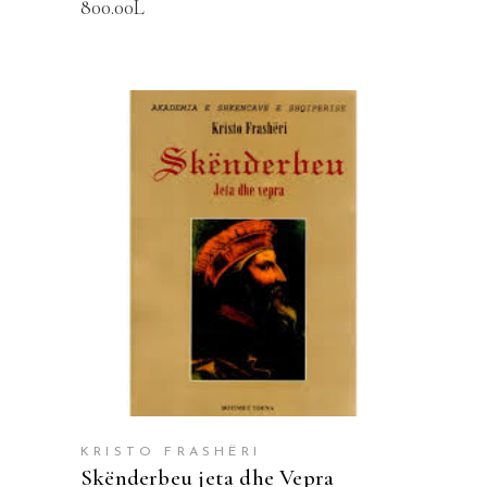
800.00
L
SHTOJE NË SHPORTË
KRISTO FRASHËRI
Skënderbeu jeta dhe Vepra