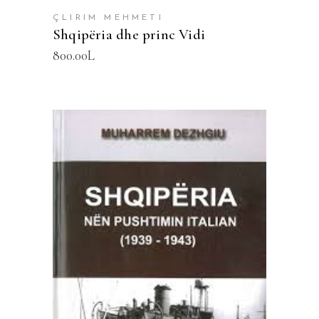
ÇLIRIM MEHMETI
Shqipëria dhe princ Vidi
800.00
L
SHTOJE NË SHPORTË