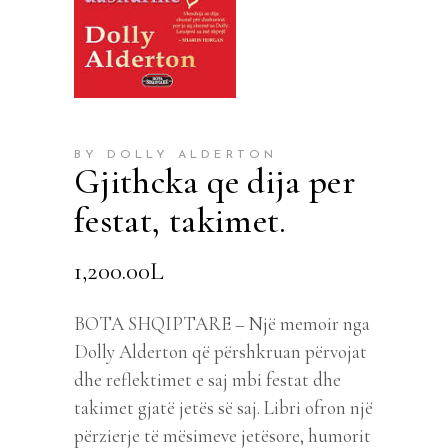
BY DOLLY ALDERTON
Gjithcka qe dija per
festat, takimet.
1,200.00
L
BOTA SHQIPTARE – Një memoir nga
Dolly Alderton që përshkruan përvojat
dhe reflektimet e saj mbi festat dhe
takimet gjatë jetës së saj. Libri ofron një
përzierje të mësimeve jetësore, humorit