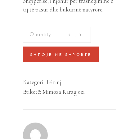
Shqipërisë, i njohur për trashëgiminë e
tij të pasur dhe bukurinë natyrore.
Gjirokastra
quantity
SHTOJE NË SHPORTË
Kategori:
Të rinj
Etiketë:
Mimoza Karagjozi