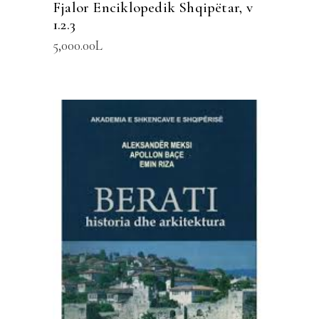
Fjalor Enciklopedik Shqipëtar, v
1.2.3
5,000.00
L
SHTOJE NË SHPORTË