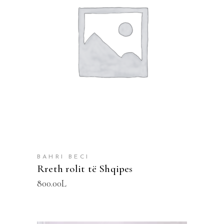
SHTOJE NË SHPORTË
BAHRI BECI
Rreth rolit të Shqipes
800.00
L