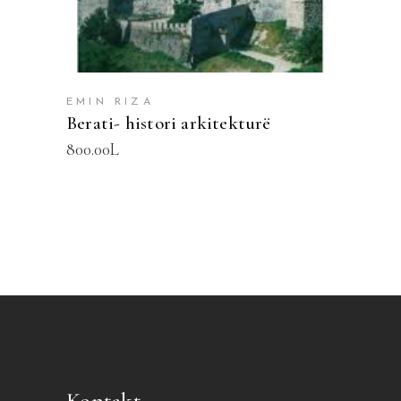
EMIN RIZA
Berati- histori arkitekturë
800.00
L
Kontakt