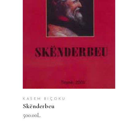
SHTOJE NË SHPORTË
KASEM BIÇOKU
Skënderbeu
500.00
L