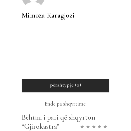
Mimoza Karagjozi
përshtypje (0)
Ende pa shqyrtime.
Bëhuni i pari që shqyrton
“Gjirokastra”