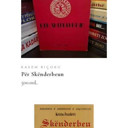
SHTOJE NË SHPORTË
KASEM BIÇOKU
Për Skënderbeun
500.00
L