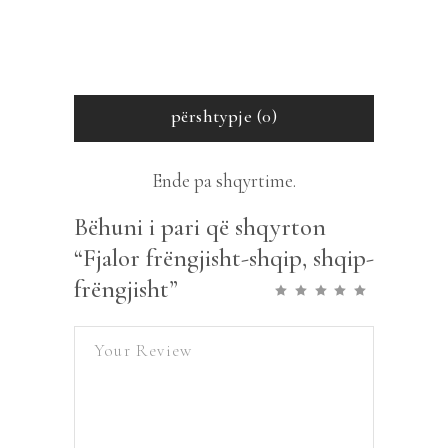
përshtypje (0)
Ende pa shqyrtime.
Bëhuni i pari që shqyrton
“Fjalor frëngjisht-shqip, shqip-
frëngjisht”