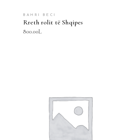
BAHRI BECI
Rreth rolit të Shqipes
800.00
L
SHTOJE NË SHPORTË