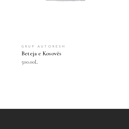
GRUP AUTORESH
Beteja e Kosovës
500.00
L