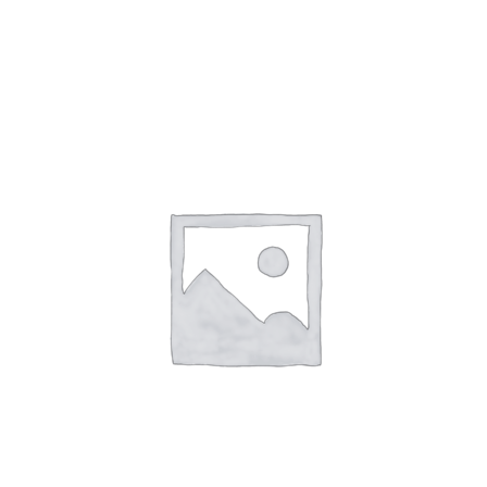
SHTOJE NË SHPORTË