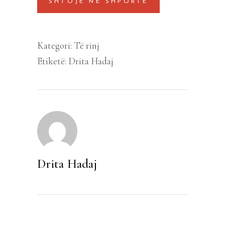
SHTOJE NË SHPORTË
shqip-
frëngjisht
quantity
Kategori:
Të rinj
Etiketë:
Drita Hadaj
Drita Hadaj