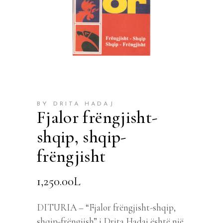
BY DRITA HADAJ
Fjalor frëngjisht-
shqip, shqip-
frëngjisht
1,250.00
L
DITURIA – “Fjalor frëngjisht-shqip,
shqip-frëngjish” i Drita Hadaj është një