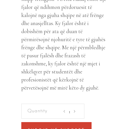
fjalor që ndihmon përdoruesit të
kalojnë nga gjuha shqipe në atë frënge
dhe anasjelltas. Ky fjalor është i
dobishëm për ata që duan të
përmirësojnë njohuritë e tyre të gjuhës
frënge dhe shqipe. Me një përmbledhje
të pasur fjalësh dhe frazash të
zakonshme, ky fjalor është një mjet i
shkëlqyer për studentët dhe
profesionistët që kërkojnë të
përvetësojnë më mirë këto dy gjuhë.
Fjalor
frëngjisht-
shqip,