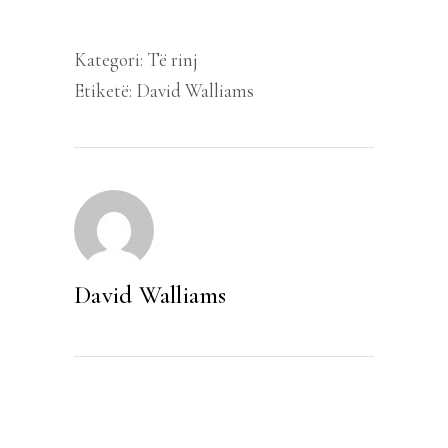
ne
bote
Kategori:
Të rinj
2
Etiketë:
David Walliams
quantity
David Walliams