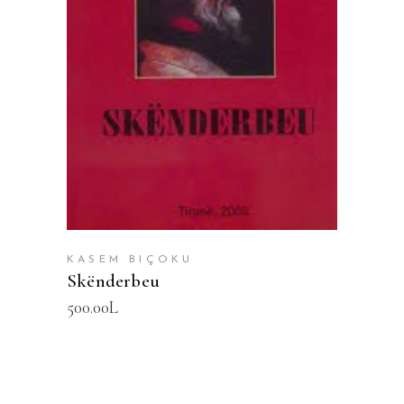
SHTOJE NË SHPORTË
KASEM BIÇOKU
Skënderbeu
500.00
L