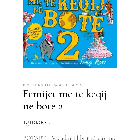
BY DAVID WALLIAMS
Femijet me te keqij
ne bote 2
1,300.00
L
BOTART – Vazhdim i librit të parë, me