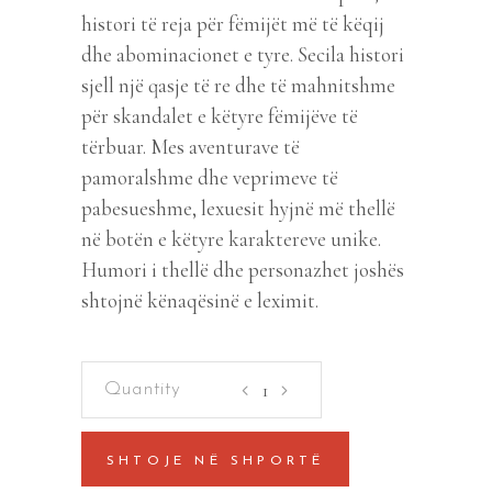
histori të reja për fëmijët më të këqij
dhe abominacionet e tyre. Secila histori
sjell një qasje të re dhe të mahnitshme
për skandalet e këtyre fëmijëve të
tërbuar. Mes aventurave të
pamoralshme dhe veprimeve të
pabesueshme, lexuesit hyjnë më thellë
në botën e këtyre karaktereve unike.
Humori i thellë dhe personazhet joshës
shtojnë kënaqësinë e leximit.
Femijet
me
te
SHTOJE NË SHPORTË
keqij