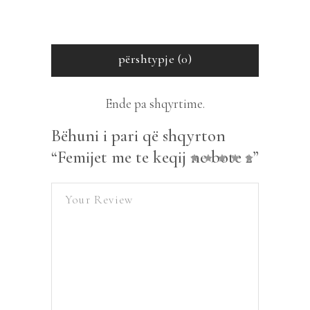
përshtypje (0)
Ende pa shqyrtime.
Bëhuni i pari që shqyrton
“Femijet me te keqij ne bote 2”