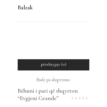
Balzak
përshtypje (0)
Ende pa shqyrtime.
Bëhuni i pari që shqyrton
“Evgjeni Grande”