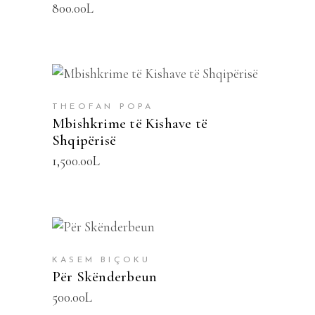
800.00
L
SHTOJE NË SHPORTË
THEOFAN POPA
Mbishkrime të Kishave të
Shqipërisë
1,500.00
L
SHTOJE NË SHPORTË
KASEM BIÇOKU
Për Skënderbeun
500.00
L