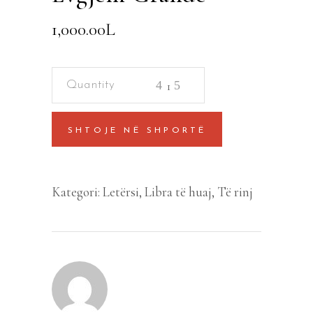
1,000.00
L
Evgjeni
Grande
quantity
SHTOJE NË SHPORTË
Kategori:
Letërsi
,
Libra të huaj
,
Të rinj