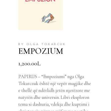
BY OLGA TOKARCUK
EMPOZIUM
1,200.00
L
PAPIRUS – “Empoziumi” nga Olga
Tokarczuk është një vepër magjike dhe
e thellë që ndërlidh jetën njerëzore me
natyrën dhe universin. Libri eksploron
tema si dashuria, vdekja dhe kuptimi i