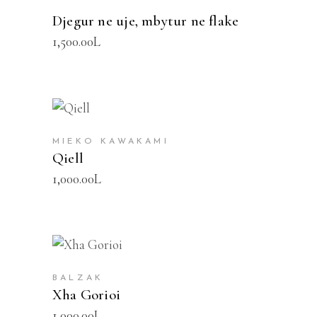
Djegur ne uje, mbytur ne flake
1,500.00
L
SHTOJE NË SHPORTË
MIEKO KAWAKAMI
Qiell
1,000.00
L
SHTOJE NË SHPORTË
BALZAK
Xha Gorioi
1,000.00
L