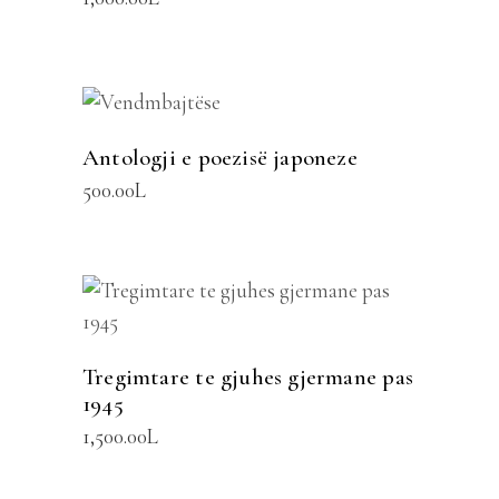
SHTOJE NË SHPORTË
Antologji e poezisë japoneze
500.00
L
SHTOJE NË SHPORTË
Tregimtare te gjuhes gjermane pas
1945
1,500.00
L