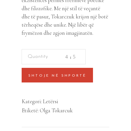
ekzistencës përmes rrëfimeve poetike
dhe filozofike. Me një stil të veçantë
dhe të pasur, Tokarczuk krijon një botë
tërheqëse dhe unike. Një libër që
frymëzon dhe zgjon imagjinatën.
EMPOZIUM
quantity
SHTOJE NË SHPORTË
Kategori:
Letërsi
Etiketë:
Olga Tokarcuk