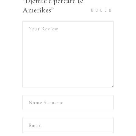
“Djemte e percare te
Amerikes”