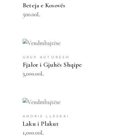
Beteja e Kosovës
500.00
L
SHTOJE NË SHPORTË
GRUP AUTORESH
Fjalor i Gjuhës Shqipe
3,000.00
L
SHTOJE NË SHPORTË
ANDRIS LLESKAI
Laku i Plakut
1,000.00
L