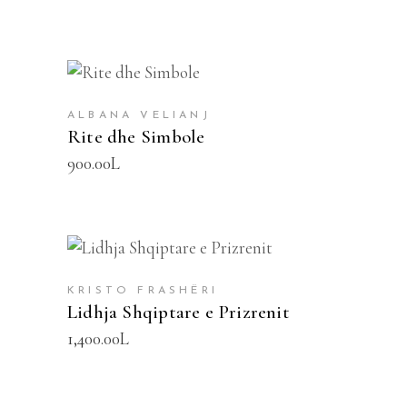
SHTOJE NË SHPORTË
ALBANA VELIANJ
Rite dhe Simbole
900.00
L
SHTOJE NË SHPORTË
KRISTO FRASHËRI
Lidhja Shqiptare e Prizrenit
1,400.00
L