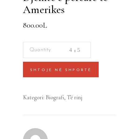
Amerikes
800.00
L
Djemte
e
percare
SHTOJE NË SHPORTË
te
Amerikes
quantity
Kategori:
Biografi
,
Të rinj