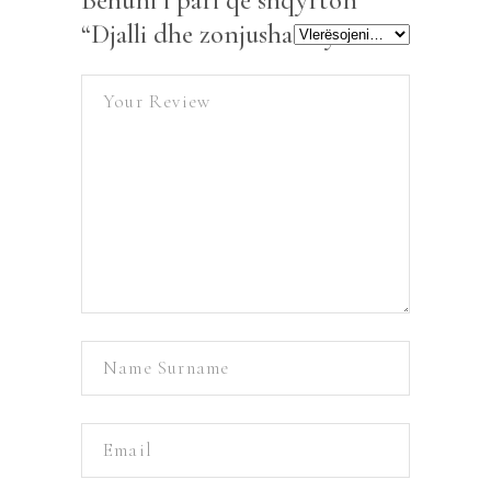
Bëhuni i pari që shqyrton
“Djalli dhe zonjusha Prym”