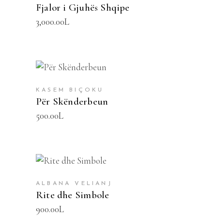
Fjalor i Gjuhës Shqipe
3,000.00
L
SHTOJE NË SHPORTË
KASEM BIÇOKU
Për Skënderbeun
500.00
L
SHTOJE NË SHPORTË
ALBANA VELIANJ
Rite dhe Simbole
900.00
L