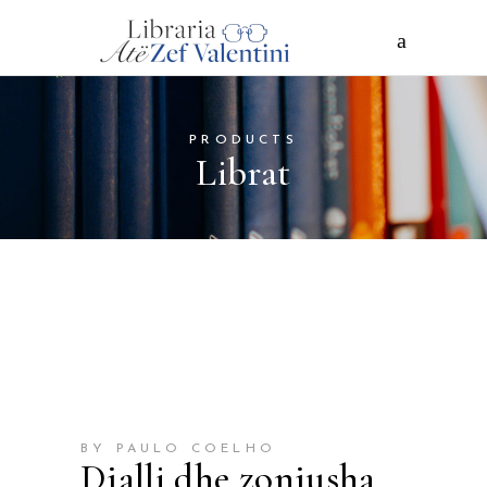
PRODUCTS
Librat
BY PAULO COELHO
Djalli dhe zonjusha