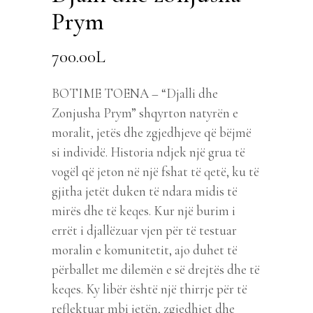
Prym
700.00
L
BOTIME TOENA – “Djalli dhe
Zonjusha Prym” shqyrton natyrën e
moralit, jetës dhe zgjedhjeve që bëjmë
si individë. Historia ndjek një grua të
vogël që jeton në një fshat të qetë, ku të
gjitha jetët duken të ndara midis të
mirës dhe të keqes. Kur një burim i
errët i djallëzuar vjen për të testuar
moralin e komunitetit, ajo duhet të
përballet me dilemën e së drejtës dhe të
keqes. Ky libër është një thirrje për të
reflektuar mbi jetën, zgjedhjet dhe