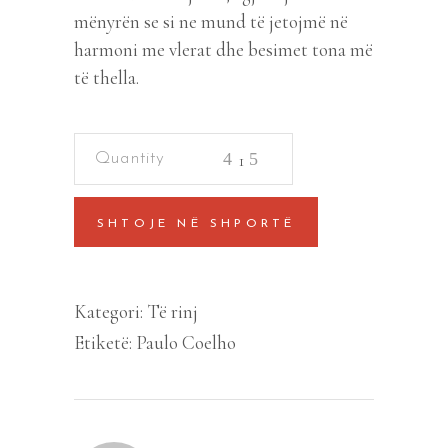
mënyrën se si ne mund të jetojmë në
harmoni me vlerat dhe besimet tona më
të thella.
Djalli
dhe
zonjusha
SHTOJE NË SHPORTË
Prym
quantity
Kategori:
Të rinj
Etiketë:
Paulo Coelho