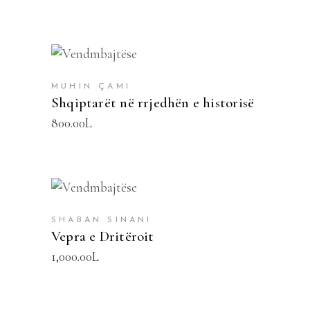
SHTOJE NË SHPORTË
MUHIN ÇAMI
Shqiptarët në rrjedhën e historisë
800.00
L
SHTOJE NË SHPORTË
SHABAN SINANI
Vepra e Dritëroit
1,000.00
L