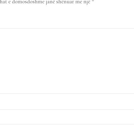
hat e domosdoshme janë shënuar me një
*