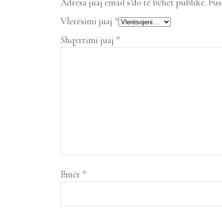
Adresa juaj email s’do të bëhet publike.
Fus
Vlerësimi juaj
*
Shqyrtimi juaj
*
Emër
*