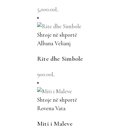
5,000.00
L
Shtoje në shportë
Albana Velianj
Rite dhe Simbole
900.00
L
Shtoje në shportë
Rovena Vata
Miti i Maleve