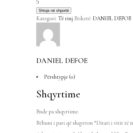
murtajës
Shtoje në shportë
quantity
Kategori:
Të rinj
Etiketë:
DANIEL DEFOE
DANIEL DEFOE
Përshtypje (0)
Shqyrtime
Ende pa shqyrtime.
Bëhuni i pari që shqyrton “Ditari i vitit të 