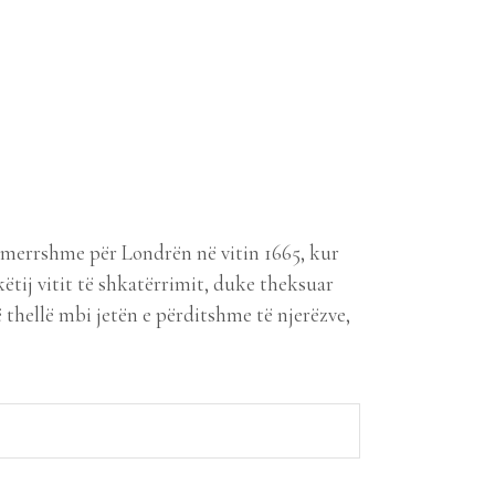
ë tmerrshme për Londrën në vitin 1665, kur
ëtij vitit të shkatërrimit, duke theksuar
 thellë mbi jetën e përditshme të njerëzve,