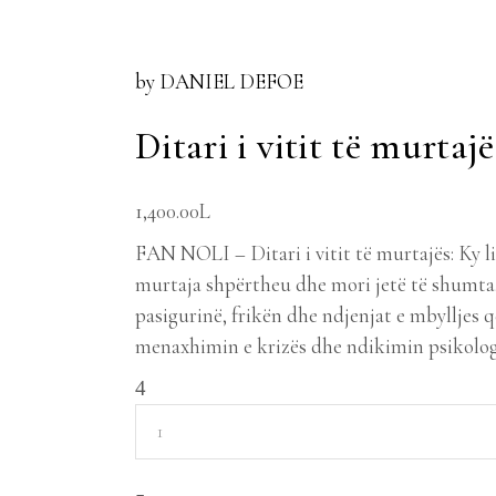
by DANIEL DEFOE
Ditari i vitit të murtajë
1,400.00
L
FAN NOLI – Ditari i vitit të murtajës: Ky l
murtaja shpërtheu dhe mori jetë të shumta. 
pasigurinë, frikën dhe ndjenjat e mbylljes 
menaxhimin e krizës dhe ndikimin psikologj
Ditari
i
vitit
të