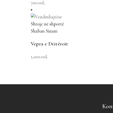
700.00
L
Shtoje në shportë
Shaban Sinani
Vepra e Dritëroit
1,000.00
L
Kon