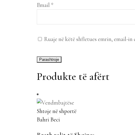
Email
*
Ruaje në këtë shfletues emrin, email-in 
Produkte të afërt
Shtoje në shportë
Bahri Beci
Rreth rolit të Shqipes