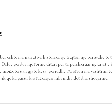
s
ibër është një narrativë historike që trajton një periudhë t
Defoe përdor një formë ditari për të përshkruar ngjarjet e k
që mbizotëruan gjatë kësaj periudhe. Ai ofron një vështrim të
ik që ka pasur kjo fatkeqësi mbi individët dhe shoqërinë.