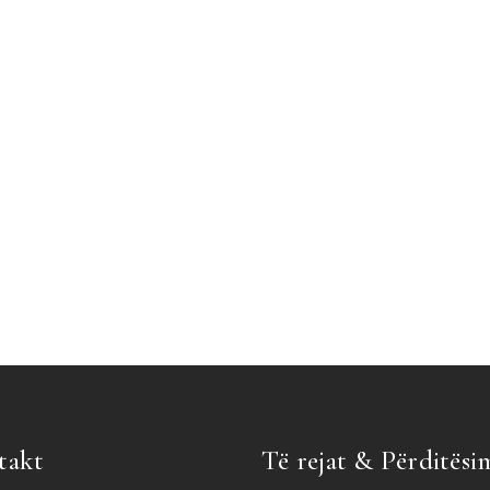
takt
Të rejat & Përditësi