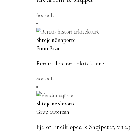
800.00
L
Shtoje në shportë
Emin Riza
Berati- histori arkitekturë
800.00
L
Shtoje në shportë
Grup autoresh
Fjalor Enciklopedik Shqipëtar, v 1.2.3