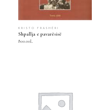
KRISTO FRASHËRI
Shpallja e pavarësisë
800.00
L
SHTOJE NË SHPORTË