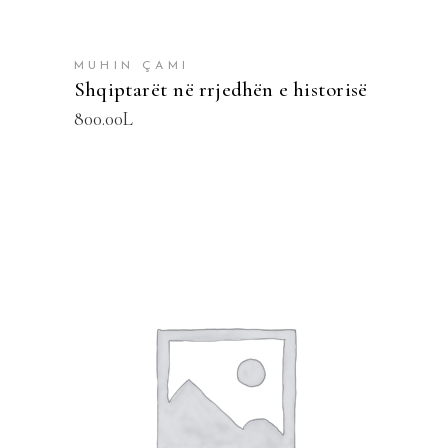
MUHIN ÇAMI
Shqiptarët në rrjedhën e historisë
800.00
L
SHTOJE NË SHPORTË