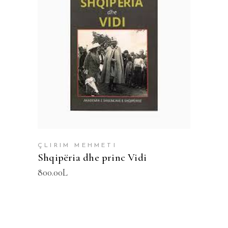
SHTOJE NË SHPORTË
ÇLIRIM MEHMETI
Shqipëria dhe princ Vidi
800.00
L