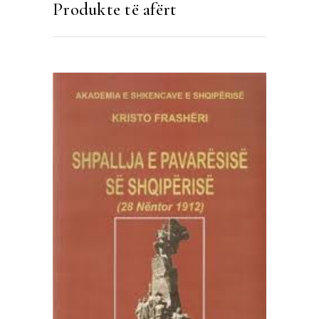
Produkte të afërt
SHTOJE NË SHPORTË