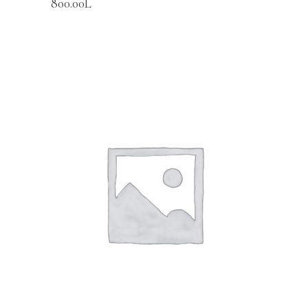
800.00
L
SHTOJE NË SHPORTË