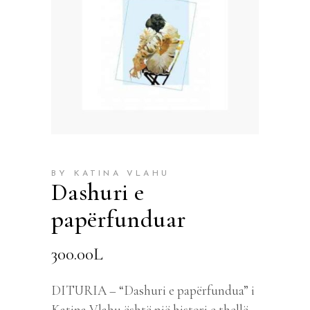
BY KATINA VLAHU
Dashuri e
papërfunduar
300.00
L
DITURIA – “Dashuri e papërfundua” i
Katina Vlahu është një histori e thellë