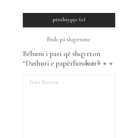
përshtypje (0)
Ende pa shqyrtime.
Bëhuni i pari që shqyrton
“Dashuri e papërfunduar”