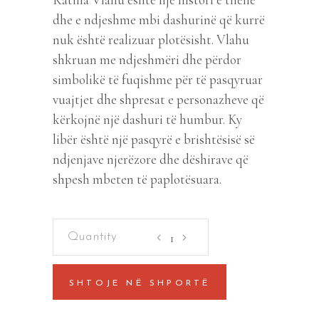
dhe e ndjeshme mbi dashurinë që kurrë
nuk është realizuar plotësisht. Vlahu
shkruan me ndjeshmëri dhe përdor
simbolikë të fuqishme për të pasqyruar
vuajtjet dhe shpresat e personazheve që
kërkojnë një dashuri të humbur. Ky
libër është një pasqyrë e brishtësisë së
ndjenjave njerëzore dhe dëshirave që
shpesh mbeten të paplotësuara.
Dashuri
e
papërfunduar
SHTOJE NË SHPORTË
quantity