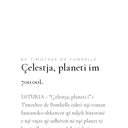
BY TIMOTHEE DE FOMBELLE
Çelestja, planeti im
700.00
L
DITURIA – “Çelestja, planeti i” i
Timothee de Fombelle është një roman
fantastiko-shkencor që ndjek historinë
e një vajze që udhëton në një planet të