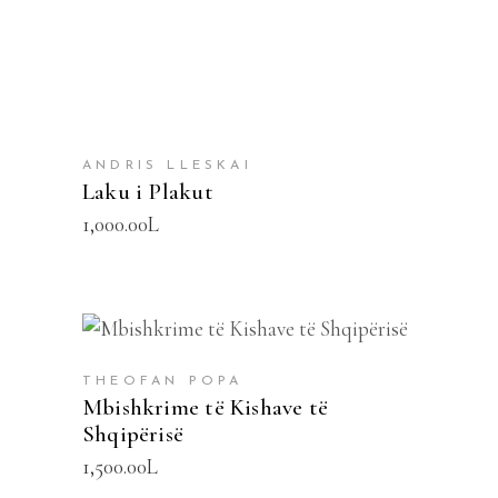
ANDRIS LLESKAI
Laku i Plakut
1,000.00
L
SHTOJE NË SHPORTË
THEOFAN POPA
Mbishkrime të Kishave të
Shqipërisë
1,500.00
L