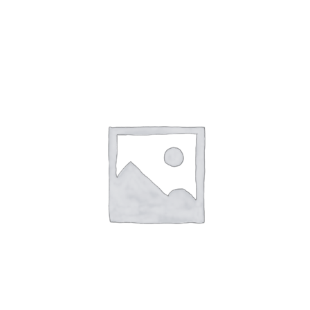
SHTOJE NË SHPORTË