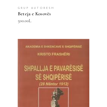
GRUP AUTORESH
Beteja e Kosovës
500.00
L
SHTOJE NË SHPORTË