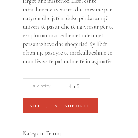
largët dhe misterioz. Libri është
mbushur me aventura dhe mësime për
natyrën dhe jetën, duke përdorur një
univers të pasur dhe të ngjyrosur për të
eksploruar marrëdhëniet ndërmjet
personazheve dhe shoqërisë. Ky libër
ofron një pasqyrë të mrekullueshme të
mundësive të pafundme të imagjinatës.
Çelestja,
planeti
im
SHTOJE NË SHPORTË
quantity
Kategori:
Të rinj