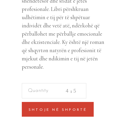
shëndetësor dhe sfidat e jetës
profesionale. Libri përshkruan
udhëtimin e tij për të shpëtuar
individët dhe vetë atë, ndërkohë që
përballohet me përballje emocionale
dhe ekzistenciale. Ky është një roman
që shqyrton natyrën e profesionit të
mjekut dhe ndikimin e tij në jetën
personale.
Bluz
ne
humbetire
SHTOJE NË SHPORTË
quantity