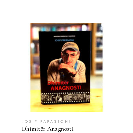
SHTOJE NË SHPORTË
JOSIF PAPAGJONI
Dhimitër Anagnosti