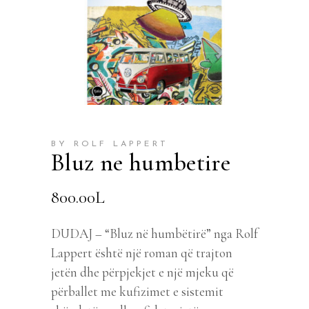
BY ROLF LAPPERT
Bluz ne humbetire
800.00
L
DUDAJ – “Bluz në humbëtirë” nga Rolf
Lappert është një roman që trajton
jetën dhe përpjekjet e një mjeku që
përballet me kufizimet e sistemit