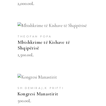
2,000.00
L
SHTOJE NË SHPORTË
THEOFAN POPA
Mbishkrime të Kishave të
Shqipërisë
1,500.00
L
SHTOJE NË SHPORTË
SH.DEMIRAJ,K PRIFTI
Kongresi Manastirit
500.00
L