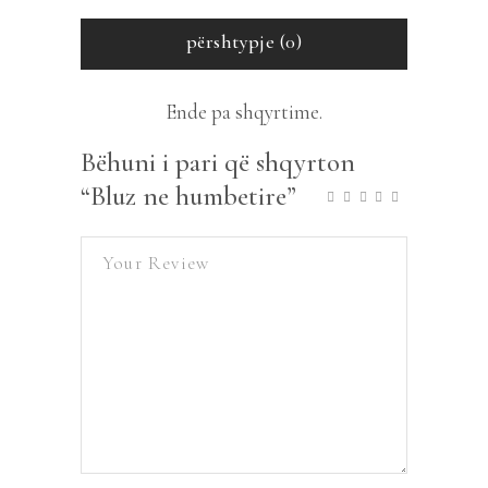
përshtypje (0)
Ende pa shqyrtime.
Bëhuni i pari që shqyrton
“Bluz ne humbetire”