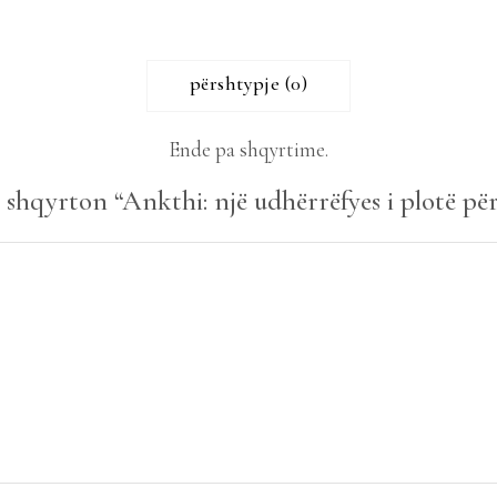
përshtypje (0)
Ende pa shqyrtime.
ë shqyrton “Ankthi: një udhërrëfyes i plotë për