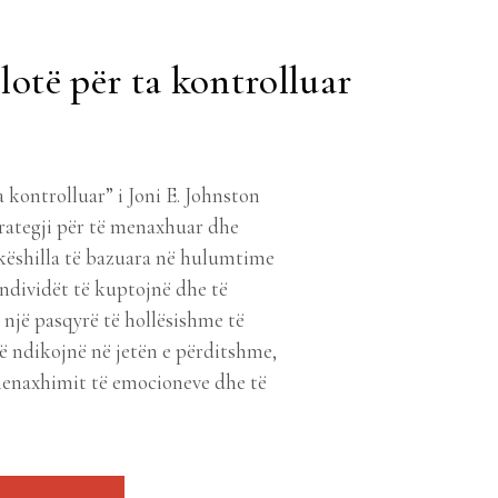
lotë për ta kontrolluar
kontrolluar” i Joni E. Johnston
trategji për të menaxhuar dhe
 këshilla të bazuara në hulumtime
ndividët të kuptojnë dhe të
një pasqyrë të hollësishme të
 ndikojnë në jetën e përditshme,
 menaxhimit të emocioneve dhe të