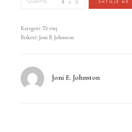
SHTOJE NË
një
udhërrëfyes
i
Kategori:
Të rinj
plotë
Etiketë:
Joni E. Johnston
për
ta
kontrolluar
quantity
Joni E. Johnston