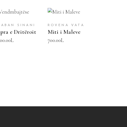
SHTOJE NË
SHTOJE NË
SHPORTË
SHPORTË
HABAN SINANI
ROVENA VATA
pra e Dritëroit
Miti i Maleve
000.00
L
700.00
L