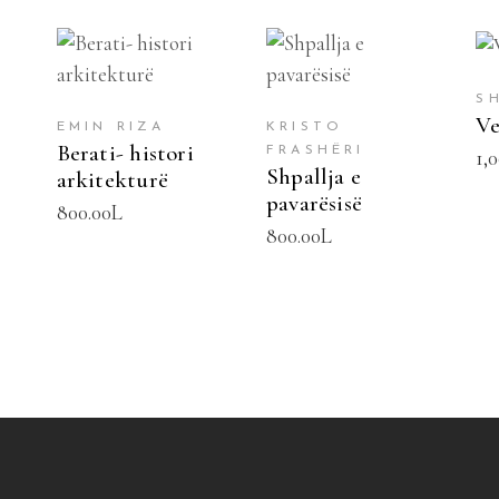
SHTOJE NË
SHTOJE NË
SHPORTË
SHPORTË
S
Ve
EMIN RIZA
KRISTO
Berati- histori
FRASHËRI
1,
Shpallja e
arkitekturë
pavarësisë
800.00
L
800.00
L