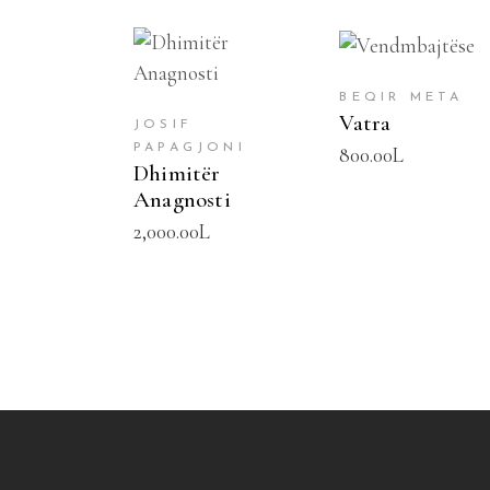
SHTOJE NË
SHTOJE NË
SHPORTË
SHPORTË
BEQIR META
Vatra
JOSIF
PAPAGJONI
800.00
L
Dhimitër
Anagnosti
2,000.00
L