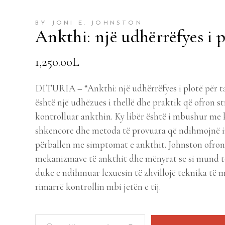
BY JONI E. JOHNSTON
Ankthi: një udhërrëfyes i p
1,250.00
L
DITURIA – “Ankthi: një udhërrëfyes i plotë për ta 
është një udhëzues i thellë dhe praktik që ofron s
kontrolluar ankthin. Ky libër është i mbushur me
shkencore dhe metoda të provuara që ndihmojnë i
përballen me simptomat e ankthit. Johnston ofron 
mekanizmave të ankthit dhe mënyrat se si mund të
duke e ndihmuar lexuesin të zhvillojë teknika të
rimarrë kontrollin mbi jetën e tij.
Ankthi: