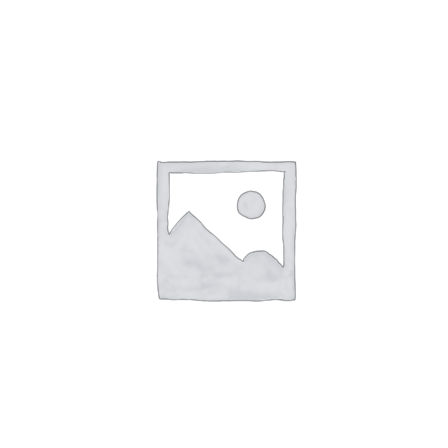
SHTOJE NË SHPORTË