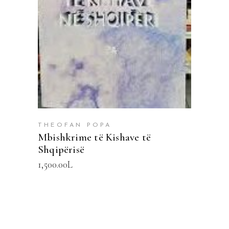
SHTOJE NË SHPORTË
THEOFAN POPA
Mbishkrime të Kishave të
Shqipërisë
1,500.00
L