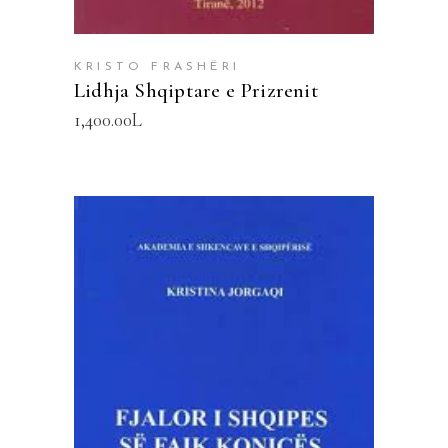
KRISTO FRASHËRI
Lidhja Shqiptare e Prizrenit
1,400.00
L
SHTOJE NË SHPORTË