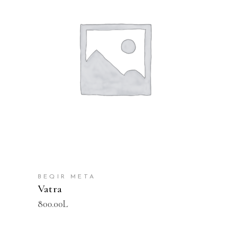
SHTOJE NË SHPORTË
BEQIR META
Vatra
800.00
L