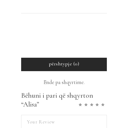
përshtypje (0)
Ende pa shqyrtime.
Bëhuni i pari që shqyrton
“Alisa”