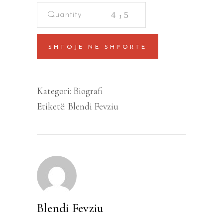
AHMET
ZOGU.
PRESIDENTI
SHTOJE NË SHPORTË
QË
U
BË
Kategori:
Biografi
MBRET
Etiketë:
Blendi Fevziu
quantity
Blendi Fevziu