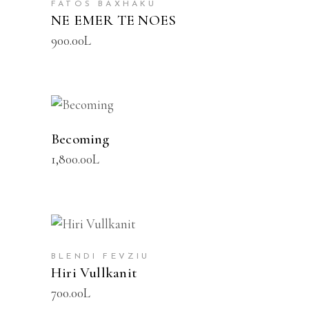
FATOS BAXHAKU
NE EMER TE NOES
900.00
L
SHTOJE NË SHPORTË
Becoming
1,800.00
L
SHTOJE NË SHPORTË
BLENDI FEVZIU
Hiri Vullkanit
700.00
L