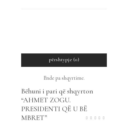
përshtypje (0)
Ende pa shqyrtime.
Bëhuni i pari që shqyrton
“AHMET ZOGU.
PRESIDENTI QË U BË
MBRET”