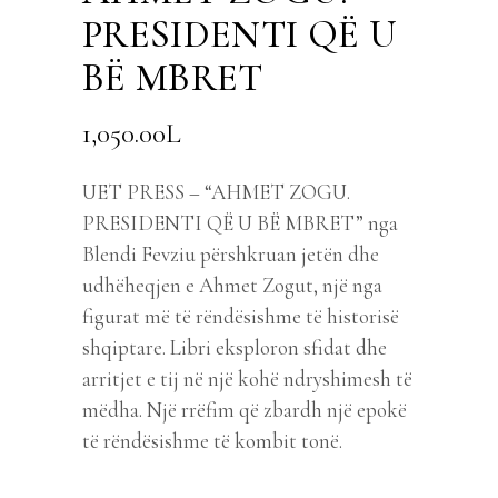
PRESIDENTI QË U
BË MBRET
1,050.00
L
UET PRESS – “AHMET ZOGU.
PRESIDENTI QË U BË MBRET” nga
Blendi Fevziu përshkruan jetën dhe
udhëheqjen e Ahmet Zogut, një nga
figurat më të rëndësishme të historisë
shqiptare. Libri eksploron sfidat dhe
arritjet e tij në një kohë ndryshimesh të
mëdha. Një rrëfim që zbardh një epokë
të rëndësishme të kombit tonë.