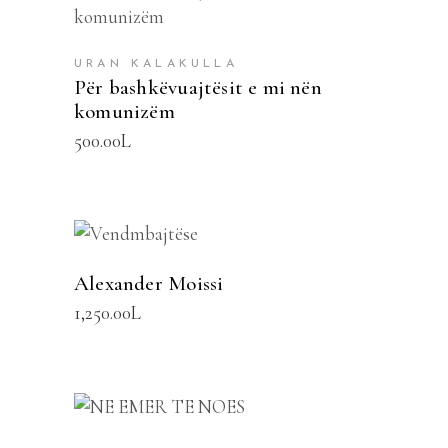
SHTOJE NË SHPORTË
URAN KALAKULLA
Për bashkëvuajtësit e mi nën
komunizëm
500.00
L
SHTOJE NË SHPORTË
Alexander Moissi
1,250.00
L
SHTOJE NË SHPORTË