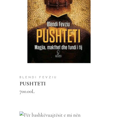
SHTOJE NË SHPORTË
BLENDI FEVZIU
PUSHTETI
700.00
L