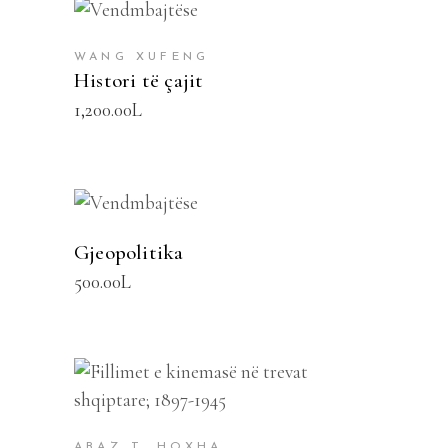
SHTOJE NË SHPORTË
WANG XUFENG
Histori të çajit
1,200.00
L
SHTOJE NË SHPORTË
Gjeopolitika
500.00
L
SHTOJE NË SHPORTË
ABAZ T. HOXHA