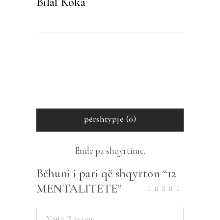
Bilal Koka
përshtypje (0)
Ende pa shqyrtime.
Bëhuni i pari që shqyrton “12
MENTALITETE”