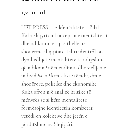
1,200.00
L
UET PRESS – 12 Mentalitete – Bilal
Koka shqyrton konceptin e mentalitetit
dhe ndikimin e tij të thellë në
shoqërinë shqiptare. Libri identifikon
dymbëdhjetë mentalitete të ndryshme
që ndikojnë në mendimin dhe sjelljen e
individëve në kontekste të ndryshme
shoqërore, politike dhe ekonomike.
Koka ofron një analizë kritike të
mënyrës se si këto mentalitete
formësojnë identitetin kombëtar,
vetëdijen kolektive dhe jetën e
përditshme në Shqipëri.