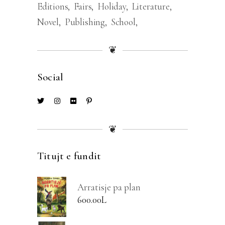
Editions
Fairs
Holiday
Literature
Novel
Publishing
School
❦
Social
❦
Titujt e fundit
Arratisje pa plan
600.00
L