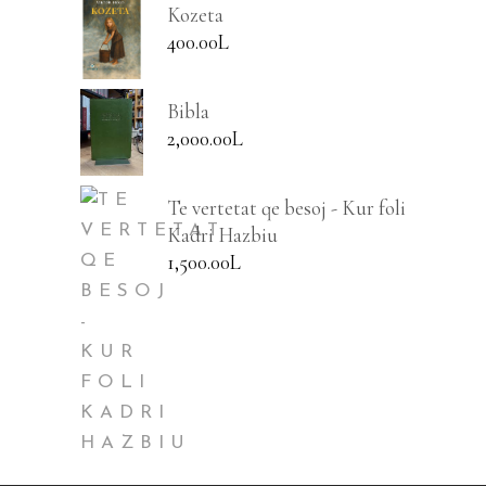
Kozeta
400.00
L
Bibla
2,000.00
L
Te vertetat qe besoj - Kur foli
Kadri Hazbiu
1,500.00
L