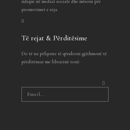
ndiqni në mediat sociale dhe mësoni për
promovimet e reja.
Të rejat & Përditësime
Do të na pëlqente të qëndroni gjithmonë të
përditësuar me librarinë tonë.