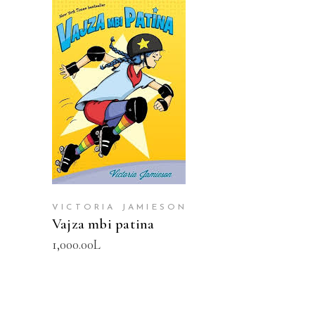
SHTOJE NË SHPORTË
VICTORIA JAMIESON
Vajza mbi patina
1,000.00
L