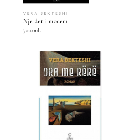
VERA BEKTESHI
Nje det i mocem
700.00
L
SHTOJE NË SHPORTË