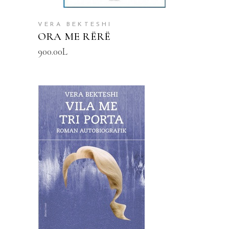
VERA BEKTESHI
ORA ME RËRË
900.00
L
SHTOJE NË SHPORTË