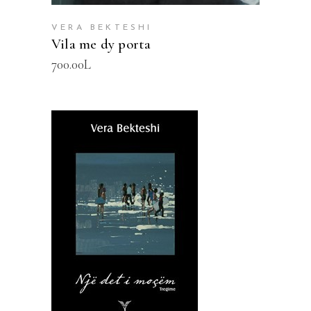
VERA BEKTESHI
Vila me dy porta
700.00
L
SHTOJE NË SHPORTË