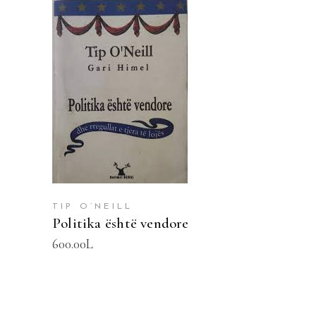
SHTOJE NË SHPORTË
TIP O’NEILL
Politika është vendore
600.00
L