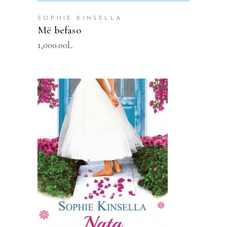
SOPHIE KINSELLA
Më befaso
1,000.00
L
SHTOJE NË SHPORTË