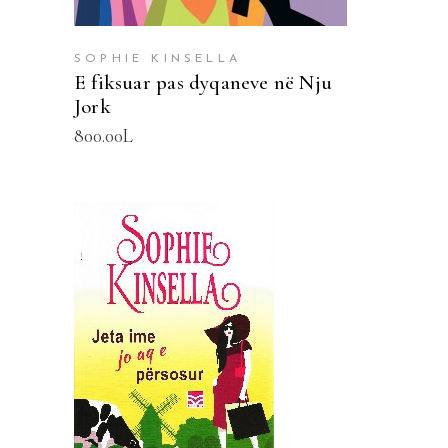
SOPHIE KINSELLA
E fiksuar pas dyqaneve në Nju
Jork
800.00
L
SHTOJE NË SHPORTË