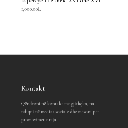
kapërcyell të shek. XVI dhe XVI
1,000.00
L
Kontakt
Qëndroni në kontakt me gjithçka, na
ndiqni në mediat sociale dhe mësoni për
promovimet e reja.