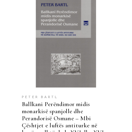
SHTOJE NË SHPORTË
PETER BARTL
Ballkani Perëndimor midis
monarkisë spanjolle dhe
Perandorisë Osmane – Mbi
Çështjet e luftës antiturke në