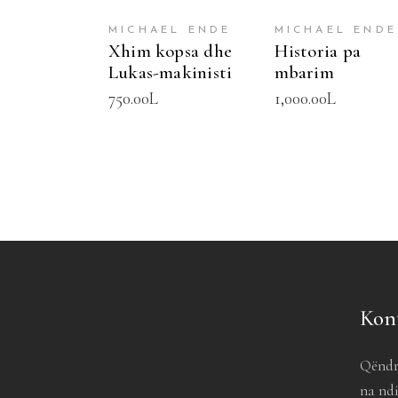
MICHAEL ENDE
MICHAEL ENDE
Xhim kopsa dhe
Historia pa
Lukas-makinisti
mbarim
750.00
L
1,000.00
L
Kon
Qëndr
na ndi