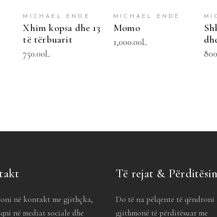
MICHAEL ENDE
MICHAEL ENDE
MI
Xhim kopsa dhe 13
Momo
Shk
të tërbuarit
dhe
1,000.00
L
750.00
L
800
takt
Të rejat & Përditësi
oni në kontakt me gjithçka,
Do të na pëlqente të qëndroni
qni në mediat sociale dhe
gjithmonë të përditësuar me