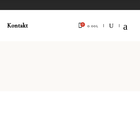
Kontakt
0
0.00
L
No products in the cart.