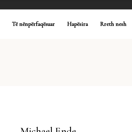
Të nënpërfaqësuar
Hapësira
Rreth nesh
Michael Ende