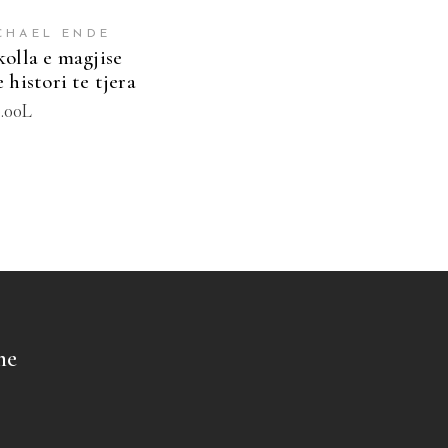
CHAEL ENDE
olla e magjise
 histori te tjera
.00
L
me