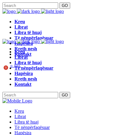
GO
Kreu
Librat
Libra të huaj
Të nënpërfaqësuar
Hapësira
Rreth nesh
Kreu
Kontakt
Librat
Libra të huaj
0.00
L
Të nënpërfaqësuar
0
Hapësira
Rreth nesh
Kontakt
GO
Kreu
Librat
Libra të huaj
Të nënpërfaqësuar
Hapësira