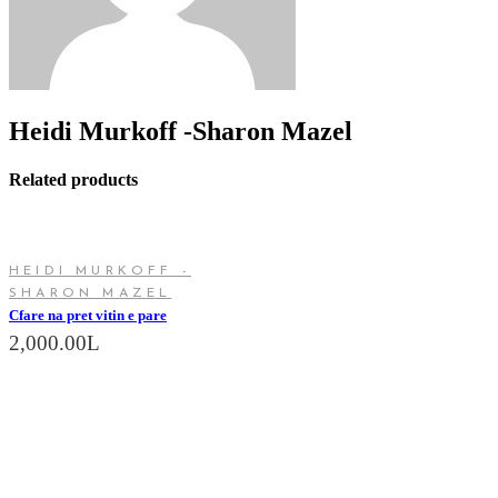
Heidi Murkoff -Sharon Mazel
Related products
SHTOJE NË SHPORTË
HEIDI MURKOFF -
SHARON MAZEL
Cfare na pret vitin e pare
2,000.00
L