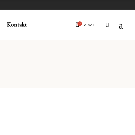
Kontakt
0
0.00
L
No products in the cart.