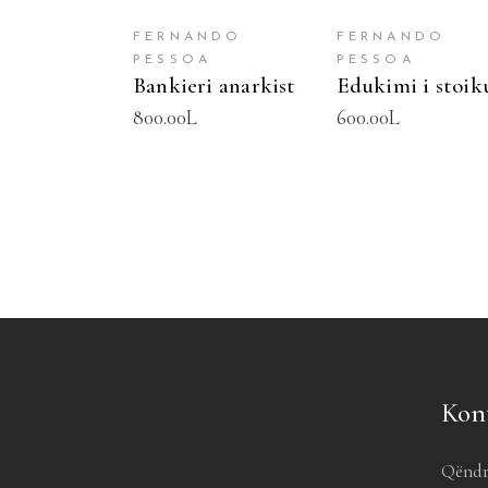
FERNANDO
FERNANDO
PESSOA
PESSOA
Bankieri anarkist
Edukimi i stoik
800.00
L
600.00
L
Kon
Qëndr