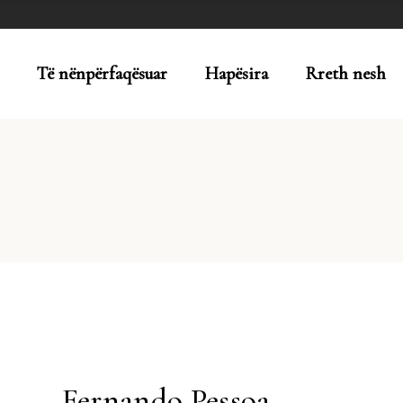
Të nënpërfaqësuar
Hapësira
Rreth nesh
Fernando Pessoa