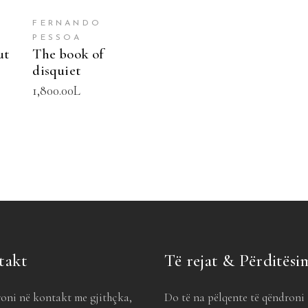
FERNANDO
PESSOA
ut
The book of
disquiet
1,800.00
L
takt
Të rejat & Përditësi
oni në kontakt me gjithçka,
Do të na pëlqente të qëndroni