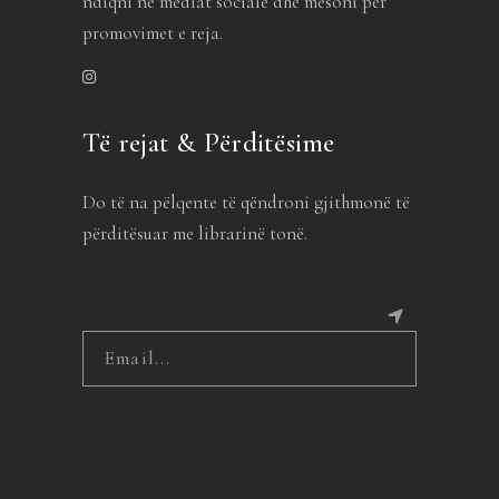
ndiqni në mediat sociale dhe mësoni për
promovimet e reja.
Të rejat & Përditësime
Do të na pëlqente të qëndroni gjithmonë të
përditësuar me librarinë tonë.