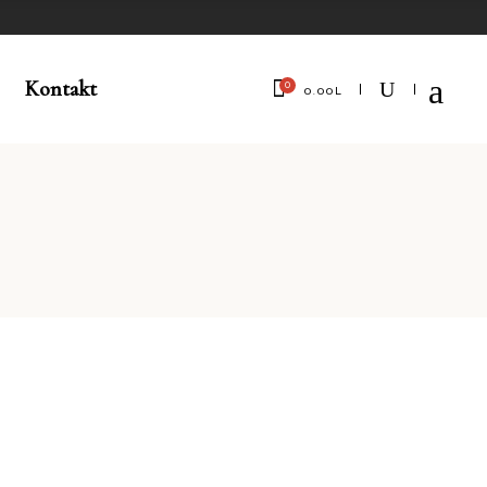
Kontakt
0
0.00
L
No products in the cart.