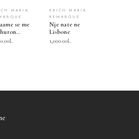
ICH MARIA
ERICH MARIA
MARQUE
REMARQUE
uame se me
Nje nate ne
shuron…
Lisbone
00.00
L
1,000.00
L
me