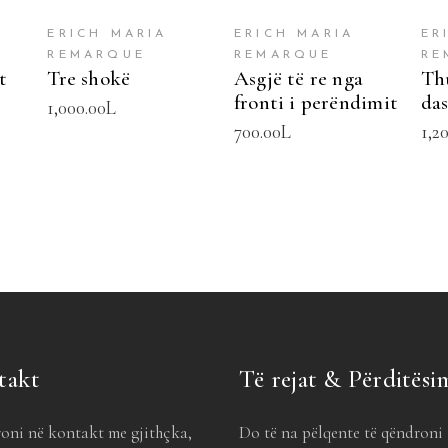
ERICH MARIA
ERICH MARIA
ER
REMARQUE
REMARQUE
RE
t
Tre shokë
Asgjë të re nga
Th
fronti i perëndimit
da
1,000.00
L
700.00
L
1,2
takt
Të rejat & Përditësi
oni në kontakt me gjithçka,
Do të na pëlqente të qëndroni