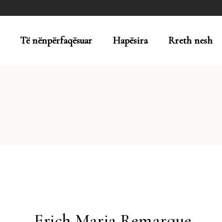
Të nënpërfaqësuar
Hapësira
Rreth nesh
Erich Maria Remarque