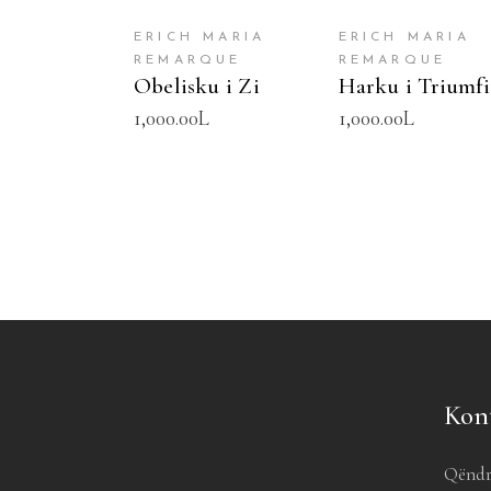
ERICH MARIA
ERICH MARIA
REMARQUE
REMARQUE
Obelisku i Zi
Harku i Triumfi
1,000.00
L
1,000.00
L
Kon
Qëndr