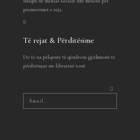
ndiqni në mediat sociale dhe mësoni për
promovimet e reja.
Të rejat & Përditësime
Do të na pëlqente të qëndroni gjithmonë të
përditësuar me librarinë tonë.